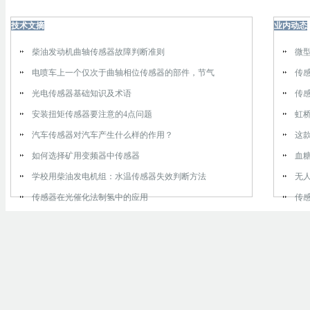
技术文摘
业内动态
柴油发动机曲轴传感器故障判断准则
微
电喷车上一个仅次于曲轴相位传感器的部件，节气
传
光电传感器基础知识及术语
传
安装扭矩传感器要注意的4点问题
虹
汽车传感器对汽车产生什么样的作用？
这
如何选择矿用变频器中传感器
血
学校用柴油发电机组：水温传感器失效判断方法
无
传感器在光催化法制氢中的应用
传