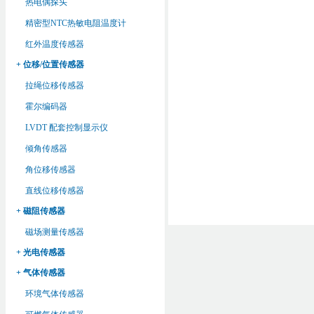
热电偶探头
精密型NTC热敏电阻温度计
红外温度传感器
+ 位移/位置传感器
拉绳位移传感器
霍尔编码器
LVDT 配套控制显示仪
倾角传感器
角位移传感器
直线位移传感器
+ 磁阻传感器
磁场测量传感器
+ 光电传感器
+ 气体传感器
环境气体传感器