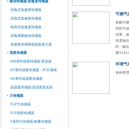
+ 振动传感器/加速度传感器
压电式加速度传感器
可燃气
压阻式加速度传感器
多数可
电容式加速度传感器
同的气
结果，催
压电薄膜振动传感器
浓度做出
加速度传感器电源及放大器
时，输
+ 湿度传感器
视%LE
HM系列湿度传感器/变送器
环境气
HT系列湿度传感器－PCB 模块
各种原
HS系列温湿度传感器
温湿度传感器/温湿度变送器
+ 力传感器
FGP力传感器
FGP扭矩传感器
F系列力传感器/称重传感器