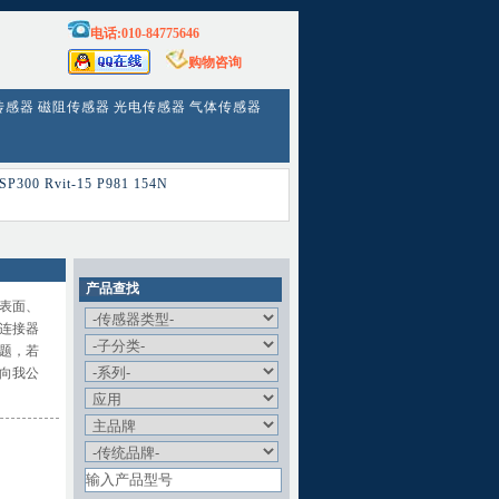
电话:010-84775646
购物咨询
传感器
磁阻传感器
光电传感器
气体传感器
SP300
Rvit-15
P981
154N
产品查找
表面、
连接器
题，若
向我公