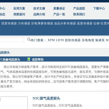
中心
应用方案
技术文摘
质量保证
产品选型
下载中心
动态
我要提问
品牌介绍
产品一览
联系我们
器
湿度传感器
力传感器
压电薄膜传感器
油品分析传感器
温度传感器
位移/位置
热门搜索：
XPM
LDT0
扭矩传感器
压电电缆
输液泵
M
电阻探头
TC热敏电阻探头
选型帮助
我公司有能力根据客户要求，设计与制造特定的NTC热敏电阻探头。需要生产测量
空气、气体或液体温度的传感器探头时，可将热敏电阻元器件、探头罩壳、引脚外形及
进行组合。我公司可根据客户要求，设计与生产特定探头，并保证可以克服各种设计难
大量生产贵方探头，则会有很好的性价比，且可按客户要求进行调整控制。客户可随时
司提出要求。
NTC煤气温度探头
NTC煤气温度探头，NTC空气温度探头