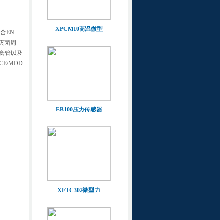
XPCM10高温微型
合EN-
压灭菌周
食管以及
E/MDD
EB100压力传感器
XFTC302微型力