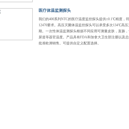
医疗体温监测探头
我们的400系列NTC的医疗温度监控探头提供±0.1℃精度，符
12470要求。高压灭菌体温监控探头可以承受多次134℃高
期。一次性体温监测探头根据不同应用可测量皮肤，直肠，
尿道等器官温度。产品具有FDA和加拿大卫生部注册以及总C
批准欧洲销售。可提供自定义配置选择。