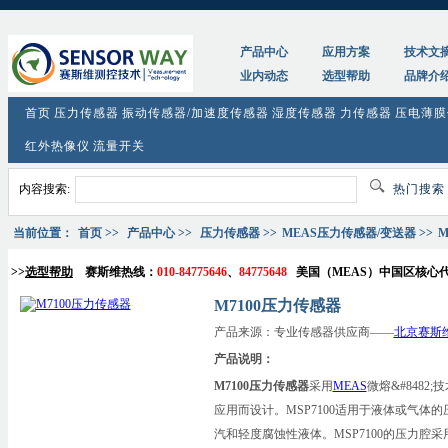
tag:
M7100压力传感器_参数_价格_原理图
产品中心
应用方案
技术文
业内动态
选型帮助
品牌介
首页
压力传感器
振动传感器/加速度传感器
湿度传感器
力传感器
压电薄膜
红外热像仪
流量开关
内容搜索:
热门搜
当前位置：
首页
>>
产品中心
>>
压力传感器
>>
MEAS压力传感器/变送器
>>
>>
选型帮助
赛斯维热线：
010-84775646
、
84775648
美国（
MEAS
）中国区核心
M7100压力传感器
产品来源：专业传感器供应商——
北京赛斯
产品说明：
M7100压力传感器
采用
MEAS
微熔&#848
应用而设计。MSP7100适用于液体或气体
汽和轻度腐蚀性液体。MSP7100的压力腔采