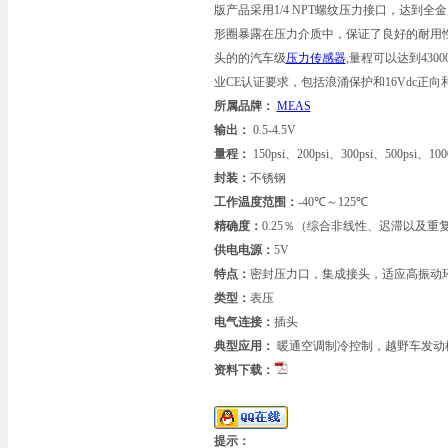
版产品采用1/4 NPT螺纹压力接口，达到全
形圈暴露在压力介质中，保证了良好的耐用
头的的汽车级
压力传感器
,量程可以达到43000
业CE认证要求，包括浪涌保护和16Vdc正
所属品牌：
MEAS
输出：
0.5-4.5V
量程：
150psi、200psi、300psi、500psi、100
封装：
不锈钢
工作温度范围：
-40℃～125℃
精确度：
0.25％（综合非线性、迟滞以及重
供电电源：
5V
特点：
密封压力口，集成接头，适应高振动环
类型：
表压
电气连接：
插头
典型应用：
暖通空调制冷控制，越野车发动
资料下载：
提示：