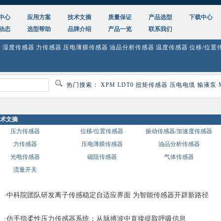
中心
应用方案
技术文摘
质量保证
产品选型
下载中心
动态
选型帮助
品牌介绍
产品一览
联系我们
器
湿度传感器
力传感器
压电薄膜传感器
油品分析传感器
温度传感器
位移/位置
热门搜索：
XPM
LDT0
扭矩传感器
压电电缆
输液泵
术文摘
压力传感器
位移/位置传感器
振动传感器/加速度传感器
力传感器
压电薄膜传感器
油品分析传感器
光电传感器
磁阻传感器
气体传感器
流量开关
·
中科院团队研发离子传感稳定自适应界面 为智能传感器开辟新路径
·
仿手指柔性压力传感器系统：从脉搏波中直接提取呼吸信息