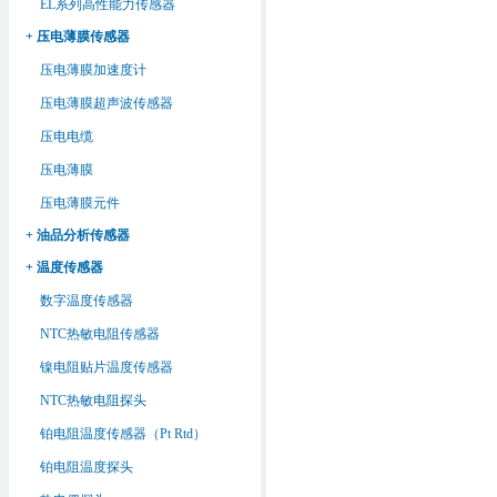
EL系列高性能力传感器
+ 压电薄膜传感器
压电薄膜加速度计
压电薄膜超声波传感器
压电电缆
压电薄膜
压电薄膜元件
+ 油品分析传感器
+ 温度传感器
数字温度传感器
NTC热敏电阻传感器
镍电阻贴片温度传感器
NTC热敏电阻探头
铂电阻温度传感器（Pt Rtd）
铂电阻温度探头