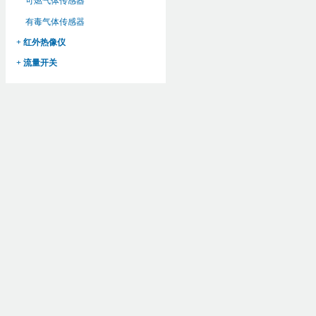
可燃气体传感器
有毒气体传感器
+ 红外热像仪
+ 流量开关