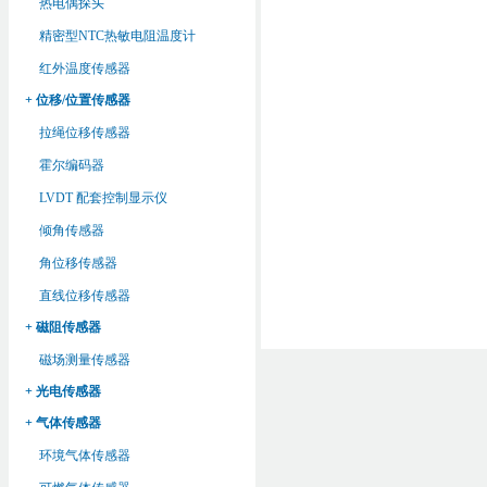
热电偶探头
精密型NTC热敏电阻温度计
红外温度传感器
+ 位移/位置传感器
拉绳位移传感器
霍尔编码器
LVDT 配套控制显示仪
倾角传感器
角位移传感器
直线位移传感器
+ 磁阻传感器
磁场测量传感器
+ 光电传感器
+ 气体传感器
环境气体传感器