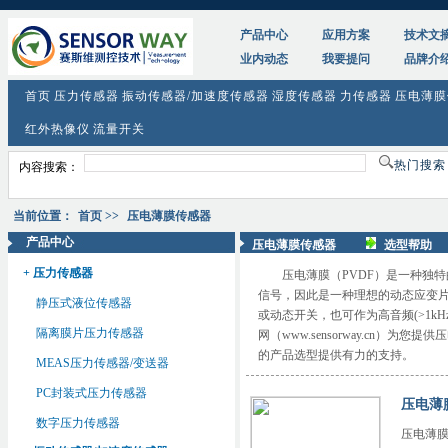
产品中心
应用方案
技术文
业内动态
我要提问
品牌介
首页
压力传感器
振动传感器/加速度传感器
湿度传感器
力传感器
压电薄膜
红外热像仪
流量开关
热门搜
内容搜索：
当前位置：
首页
>>
压电薄膜传感器
产品中心
压电薄膜传感器
选型帮助
+ 压力传感器
压电薄膜（PVDF）是一种独
信号，因此是一种理想的动态应变
静压式液位传感器
或动态开关，也可作为高音频(>1kH
隔离膜片压力传感器
网（www.sensorway.cn）
的产品选型提供有力的支持。
MEAS压力传感器/变送器
PC封装式压力传感器
压电薄
数字压力传感器
压电薄