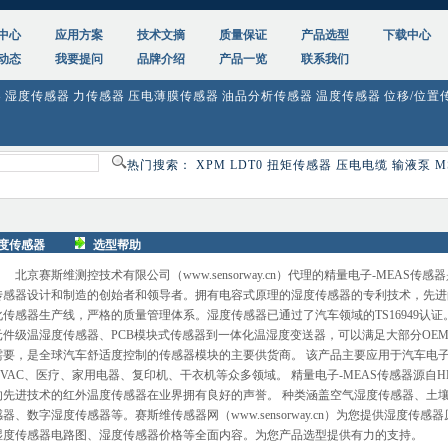
中心
应用方案
技术文摘
质量保证
产品选型
下载中心
动态
我要提问
品牌介绍
产品一览
联系我们
器
湿度传感器
力传感器
压电薄膜传感器
油品分析传感器
温度传感器
位移/位置
热门搜索：
XPM
LDT0
扭矩传感器
压电电缆
输液泵
M
度传感器
选型帮助
北京赛斯维测控技术有限公司（www.sensorway.cn）代理的精量电子-MEAS传感
传感器设计和制造的创始者和领导者。拥有电容式原理的湿度传感器的专利技术，先进
化传感器生产线，严格的质量管理体系。湿度传感器已通过了汽车领域的TS16949认证
元件级温湿度传感器、PCB模块式传感器到一体化温湿度变送器，可以满足大部分OE
需要，是全球汽车舒适度控制的传感器模块的主要供货商。 该产品主要应用于汽车电
HVAC、医疗、家用电器、复印机、干衣机等众多领域。 精量电子-MEAS传感器源自HL Pl
的先进技术的红外温度传感器在业界拥有良好的声誉。 种类涵盖空气湿度传感器、土
感器、数字湿度传感器等。赛斯维传感器网（www.sensorway.cn）为您提供湿度传感
湿度传感器电路图、湿度传感器价格等全面内容。为您产品选型提供有力的支持。