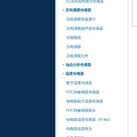
EL系列高性能力传感器
+ 压电薄膜传感器
压电薄膜加速度计
压电薄膜超声波传感器
压电电缆
压电薄膜
压电薄膜元件
+ 油品分析传感器
+ 温度传感器
数字温度传感器
NTC热敏电阻传感器
镍电阻贴片温度传感器
NTC热敏电阻探头
铂电阻温度传感器（Pt Rtd）
铂电阻温度探头