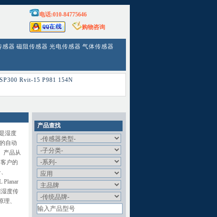
电话:010-84775646
购物咨询
传感器
磁阻传感器
光电传感器
气体传感器
SP300
Rvit-15
P981
154N
产品查找
器是湿度
的自动
。产品从
M客户的
子、
anar
壤湿度传
器原理、