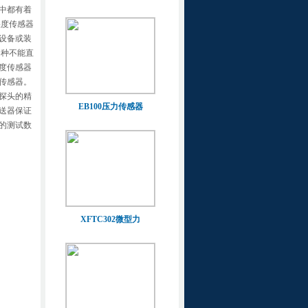
中都有着
湿度传感器
设备或装
各种不能直
度传感器
传感器。
探头的精
EB100压力传感器
送器保证
的测试数
XFTC302微型力