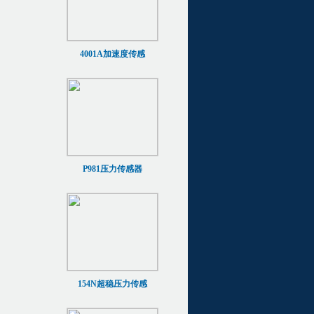
4001A加速度传感
P981压力传感器
154N超稳压力传感