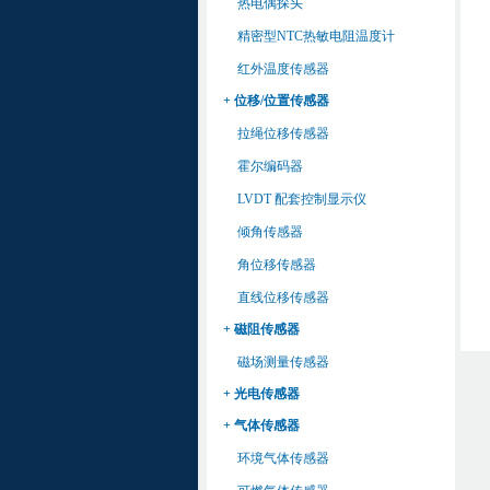
热电偶探头
精密型NTC热敏电阻温度计
红外温度传感器
+ 位移/位置传感器
拉绳位移传感器
霍尔编码器
LVDT 配套控制显示仪
倾角传感器
角位移传感器
直线位移传感器
+ 磁阻传感器
磁场测量传感器
+ 光电传感器
+ 气体传感器
环境气体传感器