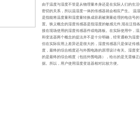
由于温度与湿度不管是从物理量本身还是在实际人们的生活
密切的关系，所以温湿度一体的传感器就会相应产生。 温
是指能将温度量和湿度量转换成容易被测量处理的电信号的
置。狭义概念的湿度传感器是指湿度的敏感元件,现在泛指
接在现场使用的湿度传感器件或电路板。在实际使用中，湿
和变送器两个概念的提法并不是十分明确，经常通称为湿度
但在实际应用上差异还是很大的，湿度传感器只是保证传感
度，最终的综合精度还与外围电路的原理设计有关。湿度变
的是最终的综合精度（包括外围电路），给出的是无需修正
据。所以，用户使用湿度变送器相对比较方便。