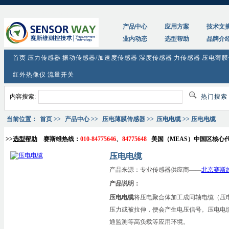
tag:
压电电缆_参数_价格_原理图
产品中心
应用方案
技术文
业内动态
选型帮助
品牌介
首页
压力传感器
振动传感器/加速度传感器
湿度传感器
力传感器
压电薄膜
红外热像仪
流量开关
内容搜索:
热门搜
当前位置：
首页
>>
产品中心
>>
压电薄膜传感器
>>
压电电缆
>> 压电电缆
>>
选型帮助
赛斯维热线：
010-84775646
、
84775648
美国（
MEAS
）中国区核心
压电电缆
产品来源：专业传感器供应商——
北京赛斯
产品说明：
压电电缆
将压电聚合体加工成同轴电缆（压
压力或被拉伸，便会产生电压信号。压电电
通监测等高负载等应用环境。