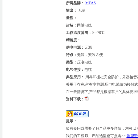
所属品牌：
MEAS
输出：
无源
量程：
－
封装：
同轴电缆
工作温度范围：
0～70℃
精确度：
－
供电电源：
无源
特点：
无源，安装方便
类型：
压电电缆
电气连接：
电缆
典型应用：
周界和栅栏安全防护，乐器拾音
关用于存在/占有率检测,压电电缆做为接触
在一般情况下,产品都是根据客户的具体要求
资料下载：
提示：
如有疑问或需要了解产品更多详情，您可以
我们的工程师。产品选型也可点击>>
选型帮