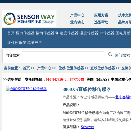
tag:
3000XS直线位移传感器_参数_价格_原理图
产品中心
应用方案
技术文
业内动态
选型帮助
品牌介
首页
压力传感器
振动传感器/加速度传感器
湿度传感器
力传感器
压电薄膜
红外热像仪
流量开关
内容搜索:
热门搜
当前位置：
首页
>>
产品中心
>>
位移/位置传感器
>>
直线位移传感器
>>
交流供
>>
选型帮助
赛斯维热线：
010-84775646
、
84775648
美国（
MEAS
）中国区核心
3000XS直线位移传感器
产品来源：专业传感器供应商——
北京赛斯
产品说明：
3000XS直线位移传感器
专为电厂及冶炼厂定
冶炼炉体变形监测。能够实时精确控制阀位
所属品牌：
Schaevitz