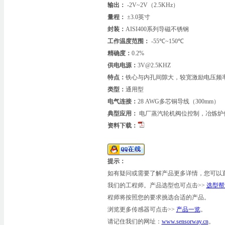
输出：
-2V~2V（2.5KHz）
量程：
±3.0英寸
封装：
AISI400系列导磁不锈钢
工作温度范围：
-55℃~150℃
精确度：
0.2%
供电电源：
3V@2.5KHZ
特点：
铁心与内孔间隙大，较宽激励电压频
类型：
通用型
电气连接：
28 AWG多芯铜导线（300mm）
典型应用：
电厂蒸汽轮机阀位控制，冶炼炉
资料下载：
提示：
如有疑问或需要了解产品更多详情，您可以
我们的工程师。产品选型也可点击>>
选型帮
程师将按照您的要求挑选合适的产品。
浏览更多传感器可点击>>
产品一览
。
请记住我们的网址：
www.sensorway.cn
。