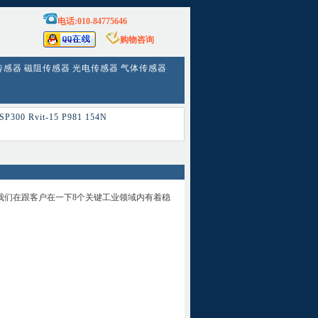
电话:010-84775646
购物咨询
传感器
磁阻传感器
光电传感器
气体传感器
SP300
Rvit-15
P981
154N
我们在跟客户在一下8个关键工业领域内有着稳