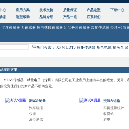
中心
应用方案
技术文摘
质量保证
产品选型
下载中心
动态
选型帮助
品牌介绍
产品一览
联系我们
器
湿度传感器
力传感器
压电薄膜传感器
油品分析传感器
温度传感器
位移/位置
热门搜索：
XPM
LDT0
扭矩传感器
压电电缆
输液泵
M
品应用方案
MEAS传感器－精量电子（深圳）有限公司在工业应用上拥有丰富的经验。另外，
的投资使我们的新产品不断商业化。
测试&测量
交通&运输
汽车碰撞
车辆流量统计
仪器
收费站
液位测试
称重