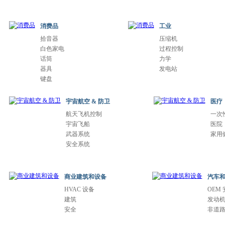
消费品
工业
拾音器
压缩机
白色家电
过程控制
话筒
力学
器具
发电站
键盘
宇宙航空 & 防卫
医疗
航天飞机控制
一次
宇宙飞船
医院
武器系统
家用
安全系统
商业建筑和设备
汽车
HVAC 设备
OEM
建筑
发动
安全
非道