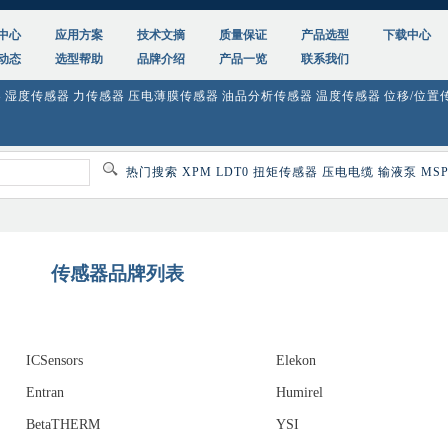
中心
应用方案
技术文摘
质量保证
产品选型
下载中心
动态
选型帮助
品牌介绍
产品一览
联系我们
器
湿度传感器
力传感器
压电薄膜传感器
油品分析传感器
温度传感器
位移/位置
热门搜索
XPM
LDT0
扭矩传感器
压电电缆
输液泵
MSP
传感器品牌列表
ICSensors
Elekon
Entran
Humirel
BetaTHERM
YSI