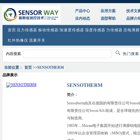
产品中心
应用方案
技术文
业内动态
选型帮助
品牌介
首页
压力传感器
振动传感器/加速度传感器
湿度传感器
力传感器
压电薄膜
红外热像仪
流量开关
内容搜索:
热门搜
当前位置：
首页
>>SENSOTHERM
品牌展示
SENSOTHERM
简介：
Sensotherm由其在德国的有限责任公司Sensother
有限责任公司Secon Kft.组成，是全球领先
与制造商。
1985年，Murata电子集团开始进行薄膜铂
1995年以企业管理层收购（MBO)形式，独