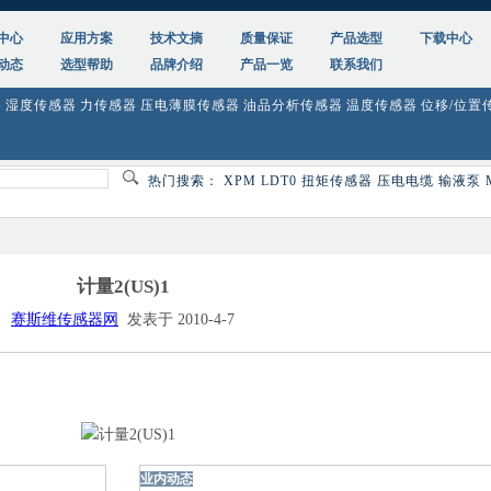
中心
应用方案
技术文摘
质量保证
产品选型
下载中心
动态
选型帮助
品牌介绍
产品一览
联系我们
器
湿度传感器
力传感器
压电薄膜传感器
油品分析传感器
温度传感器
位移/位置
热门搜索：
XPM
LDT0
扭矩传感器
压电电缆
输液泵
计量2(US)1
赛斯维传感器网
发表于 2010-4-7
业内动态