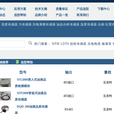
中心
应用方案
技术文摘
质量保证
产品选型
下载中心
动态
选型帮助
品牌介绍
产品一览
联系我们
器
湿度传感器
力传感器
压电薄膜传感器
油品分析传感器
温度传感器
位移/位置
热门搜索：
XPM
LDT0
扭矩传感器
压电电缆
输液泵
销推荐
选型帮助
型号
输出
量程
SFI2800浸入式油液品
485接口
见资料
质检测模块
SFP2800管道式油液品
485接口
见资料
质传感器
DQD-300油液品质传感
RS485
见资料
器