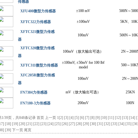
传感器
±100 mV
500N～500
XFU400微型力传感器
±100mV
5KN、10K
XFTC322力传感器
XFTC321微型力传感
100mV
500N～10
器
XFTC320微型力传感
100mV（放大输出可选）
2N～2000
器
±100mV, ±50mV for 100 lbf
500～10K
XFTC311微型力传感器
model
XFC205R微型力传感
100mV
2N～200
器
mV（放大输出可选）
25KN
FN7384力传感器
200mV
100N
FN7180-3力传感器
第1/39页，共848条记录
首页
上一页 1
[2]
[3]
[4]
[5]
[6]
[7]
[8]
[9]
[10]
[11]
[12]
[13]
[14]
[
17]
[18]
[19]
[20]
[21]
[22]
[23]
[24]
[25]
[26]
[27]
[28]
[29]
[30]
[31]
[32]
[33]
[34]
[35]
[36
38]
[39]
下一页
尾页