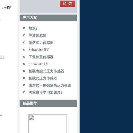
°，±45°
应用方案
°
加速计
声波传感器
微熔式力传感器
Schaevitz RV
工业称重传感器
mm
Shcaevitz LV
板装表贴式压力传感器
板载式压力传感器
微熔式不锈钢隔离压力变送
汽车碰撞专用加速度计
精品推荐
m