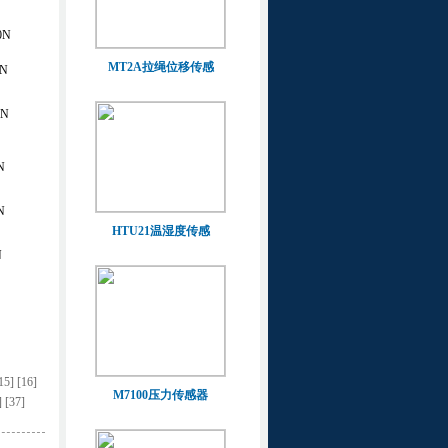
0N
MT2A拉绳位移传感
N
KN
N
N
HTU21温湿度传感
N
15]
[16]
M7100压力传感器
]
[37]