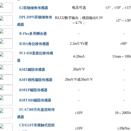
电压可选
±5°，±10°，±15
E2双轴倾角传感器
DPL/DPN双轴倾角传
RS232数字输出；模拟输出0.3V
±2°～±30
～4.7V；
感器
-
-
R-Flex多用耦合器
2.2mV/Vi/度
±60°
R30A角位移传感器
PCI-650直线位移传感
4-20mA
11mm～100
器
20mV/V
-
KMZ磁阻传感器
20mV/V或50mV/V
-
KMY线性磁阻传感器
-
-
KMXP磁阻传感器
-
-
KMT36H磁阻传感器
FCA7300方向盘扭矩传
±10V
10～200N
感器
CD1124T非接触式扭矩
±10V
±20kNm